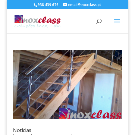
938 439 676
email@inoxclass.pt
Noticias