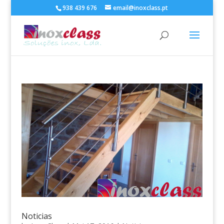
938 439 676
email@inoxclass.pt
Noticias