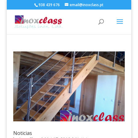
938 439 676
email@inoxclass.pt
Noticias