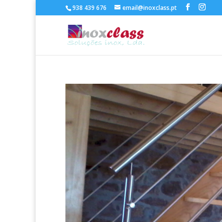
938 439 676
email@inoxclass.pt