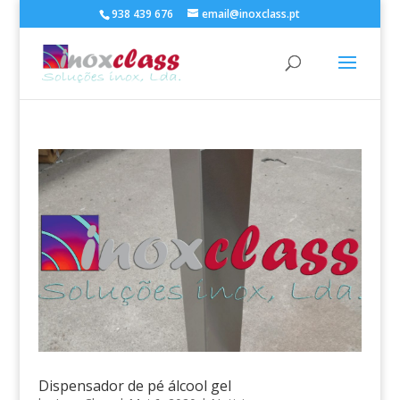
938 439 676
email@inoxclass.pt
Dispensador de pé álcool gel